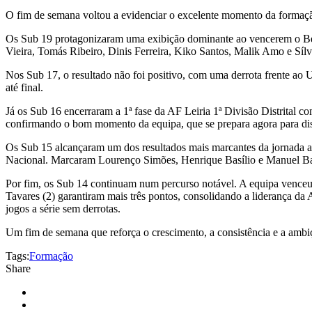
O fim de semana voltou a evidenciar o excelente momento da formaçã
Os Sub 19 protagonizaram uma exibição dominante ao vencerem o Bene
Vieira, Tomás Ribeiro, Dinis Ferreira, Kiko Santos, Malik Amo e Sílv
Nos Sub 17, o resultado não foi positivo, com uma derrota frente ao
até final.
Já os Sub 16 encerraram a 1ª fase da AF Leiria 1ª Divisão Distrital 
confirmando o bom momento da equipa, que se prepara agora para d
Os Sub 15 alcançaram um dos resultados mais marcantes da jornada 
Nacional. Marcaram Lourenço Simões, Henrique Basílio e Manuel Basíl
Por fim, os Sub 14 continuam num percurso notável. A equipa venc
Tavares (2) garantiram mais três pontos, consolidando a liderança d
jogos a série sem derrotas.
Um fim de semana que reforça o crescimento, a consistência e a am
Tags:
Formação
Share