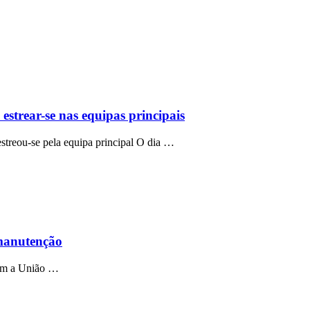
estrear-se nas equipas principais
treou-se pela equipa principal O dia …
 manutenção
ram a União …