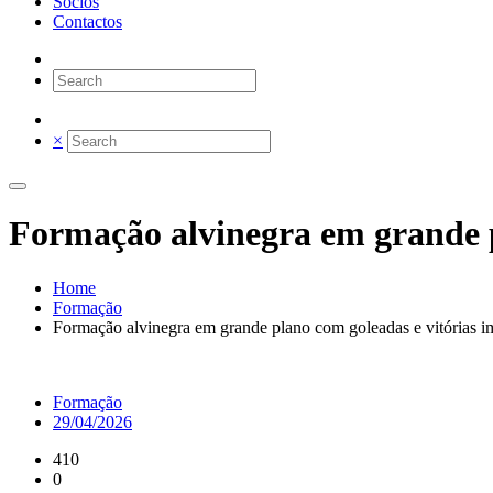
Sócios
Contactos
×
Formação alvinegra em grande p
Home
Formação
Formação alvinegra em grande plano com goleadas e vitórias i
Formação
29/04/2026
410
0