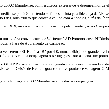
o do AC Marinhense, com resultados expressivos e desempenhos de ele
ditense por 6-0, mantendo-se firmes na luta pela liderança da AF Le
io Dias, num triunfo que coloca a equipa com 49 pontos, a três do líde
 União 1919, mas a equipa continua na luta pela manutenção no Campeo
com uma vitória convincente por 5-1 frente à AD Portomosense. N’Dimba
isputar a Fase de Apuramento de Campeão.
ao vencerem o SL Benfica “B” por 4-0, numa exibição de grande nível
io (2). A equipa ocupa agora o 6.º lugar, estando a apenas um ponto do
eu o GRAP Pousos por 3-2, mesmo jogando com menos uma unidade dur
a AF Leiria Divisão de Honra, agora com nove pontos de vantagem. O Ma
bição da formação do AC Marinhense em todas as competições.