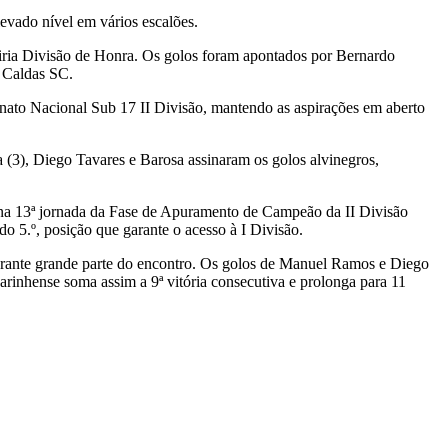
vado nível em vários escalões.
iria Divisão de Honra. Os golos foram apontados por Bernardo
r Caldas SC.
nato Nacional Sub 17 II Divisão, mantendo as aspirações em aberto
 (3), Diego Tavares e Barosa assinaram os golos alvinegros,
 na 13ª jornada da Fase de Apuramento de Campeão da II Divisão
 5.º, posição que garante o acesso à I Divisão.
ante grande parte do encontro. Os golos de Manuel Ramos e Diego
rinhense soma assim a 9ª vitória consecutiva e prolonga para 11