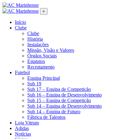
×
Início
Clube
Clube
História
Instalações
Missão, Visão e Valores
Órgãos Sociais
Estatutos
Recrutamento
Futebol
Equipa Principal
Sub 19
Sub 17 – Equipa de Competição
Sub 16 – Equipa de Desenvolvimento
Sub 15 – Equipa de Competição
Sub 14 – Equipa de Desenvolvimento
Sub 14 – Equipa de Futuro
Fábrica de Talentos
Loja Vitrum
Adidas
Notícias